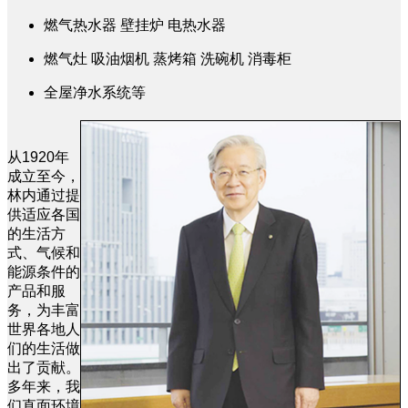
燃气热水器 壁挂炉 电热水器
燃气灶 吸油烟机 蒸烤箱 洗碗机 消毒柜
全屋净水系统等
从1920年
成立至今，
林内通过提
供适应各国
的生活方
式、气候和
能源条件的
产品和服
务，为丰富
世界各地人
们的生活做
出了贡献。
多年来，我
们直面环境