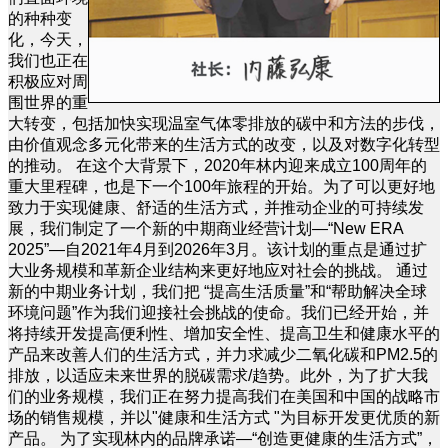
的种种变
化，今天，
我们也正在
积极应对周
围世界的重
大转变，包括加快实现温室气体零排放的碳中和方法的步伐，
由价值观念多元化带来的生活方式的改变，以及对数字化转型
的推动。 在这个大背景下，2020年林内迎来成立100周年的
重大里程碑，也是下一个100年旅程的开始。为了可以更好地
致力于实现健康、舒适的生活方式，并推动企业的可持续发
展，我们制定了一个新的中期商业经营计划—“New ERA
2025”—自2021年4月到2026年3月。该计划的重点是通过扩
大业务规模和革新企业结构来更好地应对社会的挑战。 通过
新的中期业务计划，我们把 “提高生活质量”和“帮助解决全球
环境问题”作为我们迎接社会挑战的使命。我们已经开始，并
将持续开发提高便利性、增加安全性、提高卫生和健康水平的
产品来改善人们的生活方式，并力求减少二氧化碳和PM2.5的
排放，以适应未来世界的脱碳需求/趋势。此外，为了扩大我
们的业务规模，我们正在努力提高我们在美国和中国的战略市
场的销售规模，并以"健康和生活方式 "为目标开发更优质的新
产品。 为了实现林内的品牌承诺—“创造更健康的生活方式”，