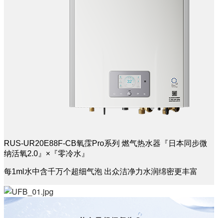
RUS-UR20E88F-CB氧霂Pro系列 燃气热水器『日本同步微
纳活氧2.0』×『零冷水』
每1ml水中含千万个超细气泡 出众洁净力水润绵密更丰富