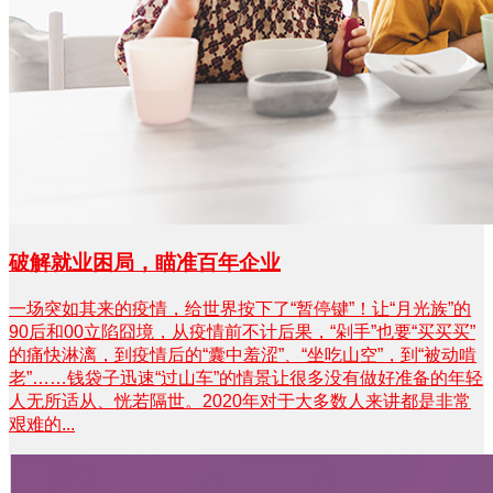
破解就业困局，瞄准百年企业
一场突如其来的疫情，给世界按下了“暂停键”！让“月光族”的
90后和00立陷囧境，从疫情前不计后果，“剁手”也要“买买买”
的痛快淋漓，到疫情后的“囊中羞涩”、“坐吃山空”，到“被动啃
老”……钱袋子迅速“过山车”的情景让很多没有做好准备的年轻
人无所适从、恍若隔世。2020年对于大多数人来讲都是非常
艰难的...