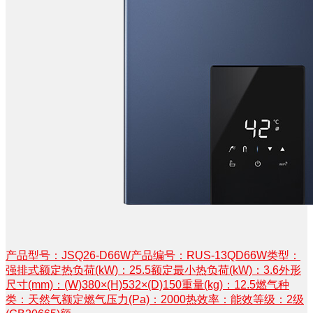
产品型号：JSQ26-D66W产品编号：RUS-13QD66W类型：
强排式额定热负荷(kW)：25.5额定最小热负荷(kW)：3.6外形
尺寸(mm)：(W)380×(H)532×(D)150重量(kg)：12.5燃气种
类：天然气额定燃气压力(Pa)：2000热效率：能效等级：2级