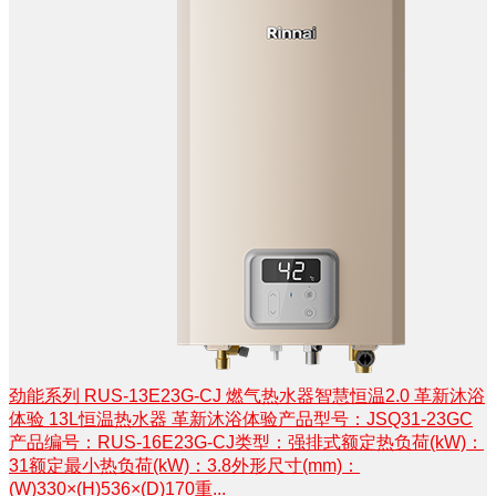
劲能系列 RUS-13E23G-CJ 燃气热水器智慧恒温2.0 革新沐浴
体验 13L恒温热水器 革新沐浴体验产品型号：JSQ31-23GC
产品编号：RUS-16E23G-CJ类型：强排式额定热负荷(kW)：
31额定最小热负荷(kW)：3.8外形尺寸(mm)：
(W)330×(H)536×(D)170重...