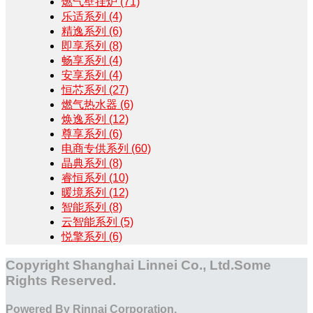
燃气壁挂炉
(71)
乐适系列
(4)
精逸系列
(6)
即享系列
(8)
畅享系列
(4)
安享系列
(4)
恒芯系列
(27)
燃气热水器
(6)
焕逸系列
(12)
尊享系列
(6)
电商专供系列
(60)
晶典系列
(8)
睿恒系列
(10)
暖境系列
(12)
智能系列
(8)
云智能系列
(5)
悦擎系列
(6)
Copyright Shanghai Linnei Co., Ltd.Some
Rights Reserved.
Powered By Rinnai Corporation.