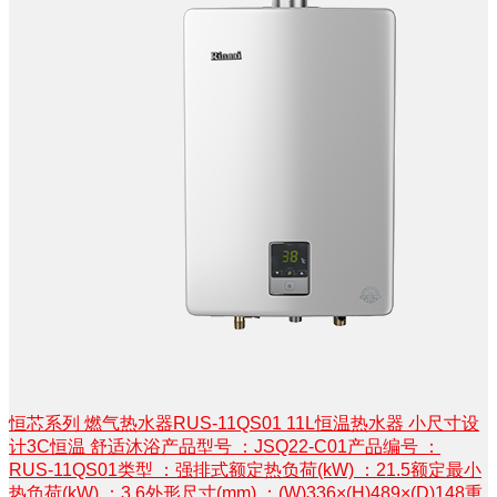
恒芯系列 燃气热水器RUS-11QS01 11L恒温热水器 小尺寸设
计3C恒温 舒适沐浴产品型号 ：JSQ22-C01产品编号 ：
RUS-11QS01类型 ：强排式额定热负荷(kW) ：21.5额定最小
热负荷(kW) ：3.6外形尺寸(mm) ：(W)336×(H)489×(D)148重