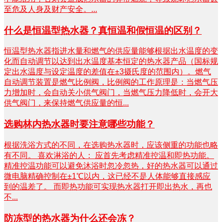
至危及人身及财产安全。...
什么是恒温型热水器？真恒温和假恒温的区别？
恒温型热水器指进水量和燃气的供应量能够根据出水温度的变
化而自动调节以达到出水温度基本恒定的热水器产品（国标规
定出水温度与设定温度的差值在±3摄氏度的范围内）。燃气
自动调节装置是燃气比例阀，比例阀的工作原理是：当燃气压
力增加时，会自动关小供气阀门，当燃气压力降低时，会开大
供气阀门，来保持燃气供应量的恒...
选购林内热水器时要注意哪些功能？
根据洗浴方式的不同，在选购热水器时，应该侧重的功能也略
有不同。 喜欢淋浴的人： 应首先考虑精准控温和即热功能。
精准控温功能可以避免沐浴时忽冷忽热，好的热水器可以通过
微电脑精确控制在±1℃以内，这已经不是人体能够直接感应
到的温差了。 而即热功能可实现热水器打开即出热水，再也
不...
防冻型的热水器为什么还会冻？