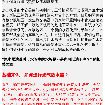
安全保养仅清洁热交换器和燃烧器。
热交换器的水管是由纯铜制作，正常情况是不会吸附产生水垢
的，所以正常的保养不包括清洗水管中的水垢。但是实际确实
有极少数地区，发生热交换器中的水垢严重到将水管完全堵塞
的程度，经了解，该地区使用的是地下深井水，并且该水的矿
物质含量极高。在该地区，一个新的水壶使用约半年左右，水
壶底部就会凝结厚厚的水垢。针对这种特殊情况，我们也可以
清洗水管中的水垢，但不是用水清洗，而是要用稀盐酸在水管
中循环来清洗。这种特殊的清洗要事先联系当地的售后服务，
请他们做好相应的准备工作才可以完成这样的服务。
“热水器清洗时，水管中的水垢是不是也可以洗干净？” 的相
关文章
基础知识：如何选择燃气热水器？
首先，确定燃气种类。 中国城市燃气主要有人工煤气、天然
气和液化石油气三大类。热水器根据常见气源分为人工煤气
（5R）、液化石油气（20Y）、天然气（12T）三大类产品。
因此消费者选购产品时，一定要确认好气源，不同气种的产品
不能混用，否则会造成热水器的异常燃烧，导致烧坏热水器甚