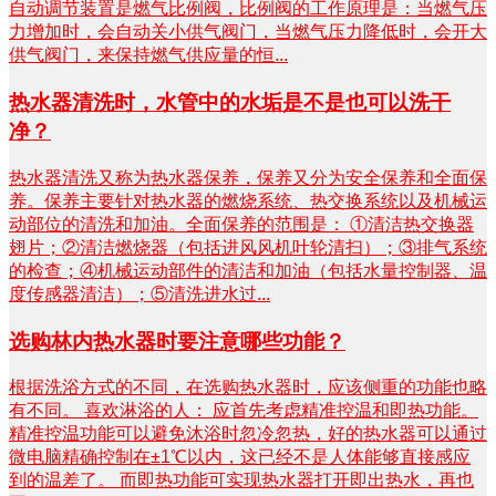
自动调节装置是燃气比例阀，比例阀的工作原理是：当燃气压
力增加时，会自动关小供气阀门，当燃气压力降低时，会开大
供气阀门，来保持燃气供应量的恒...
热水器清洗时，水管中的水垢是不是也可以洗干
净？
热水器清洗又称为热水器保养，保养又分为安全保养和全面保
养。保养主要针对热水器的燃烧系统、热交换系统以及机械运
动部位的清洗和加油。全面保养的范围是： ①清洁热交换器
翅片；②清洁燃烧器（包括进风风机叶轮清扫）；③排气系统
的检查；④机械运动部件的清洁和加油（包括水量控制器、温
度传感器清洁）；⑤清洗进水过...
选购林内热水器时要注意哪些功能？
根据洗浴方式的不同，在选购热水器时，应该侧重的功能也略
有不同。 喜欢淋浴的人： 应首先考虑精准控温和即热功能。
精准控温功能可以避免沐浴时忽冷忽热，好的热水器可以通过
微电脑精确控制在±1℃以内，这已经不是人体能够直接感应
到的温差了。 而即热功能可实现热水器打开即出热水，再也