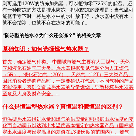
则可选用120W的防冻加热器，可以抵御零下25℃的低温。还
有一种防冻的方法是排水防冻，排水防冻的原理是：当气温可
能低于零下时，将热水器中的水排放干净，热水器中没有水，
就不会结冰，也就不存在冻坏的可能了。
“防冻型的热水器为什么还会冻？” 的相关文章
基础知识：如何选择燃气热水器？
首先，确定燃气种类。 中国城市燃气主要有人工煤气、天然
气和液化石油气三大类。热水器根据常见气源分为人工煤气
（5R）、液化石油气（20Y）、天然气（12T）三大类产品。
因此消费者选购产品时，一定要确认好气源，不同气种的产品
不能混用，否则会造成热水器的异常燃烧，导致烧坏热水器甚
至危及人身及财产安全。...
什么是恒温型热水器？真恒温和假恒温的区别？
恒温型热水器指进水量和燃气的供应量能够根据出水温度的变
化而自动调节以达到出水温度基本恒定的热水器产品（国标规
定出水温度与设定温度的差值在±3摄氏度的范围内）。燃气